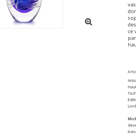
vas
don
sop
des
ce 
par
hau
Arti
Arti
Haut
Tech
Edit
Livr
Mic
deve
trava