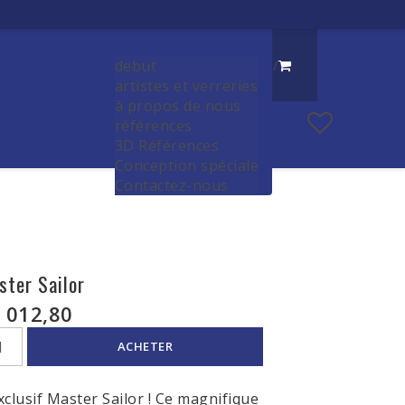
debut
/
artistes et verreries
à propos de nous
références
3D Références
Conception spéciale
Contactez-nous
ster Sailor
 012,80
ACHETER
xclusif Master Sailor ! Ce magnifique