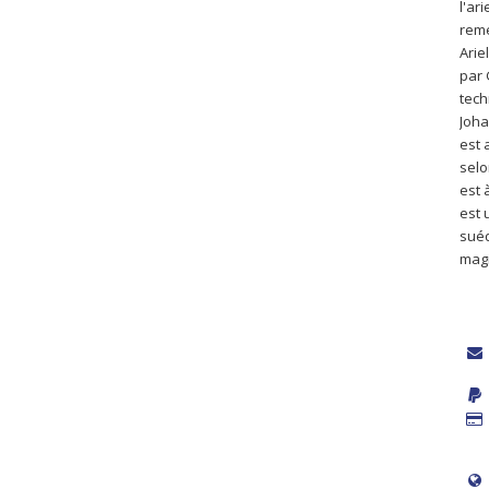
l'ari
reme
Ariel
par 
tech
Joha
est 
selo
est 
est 
sué
magi