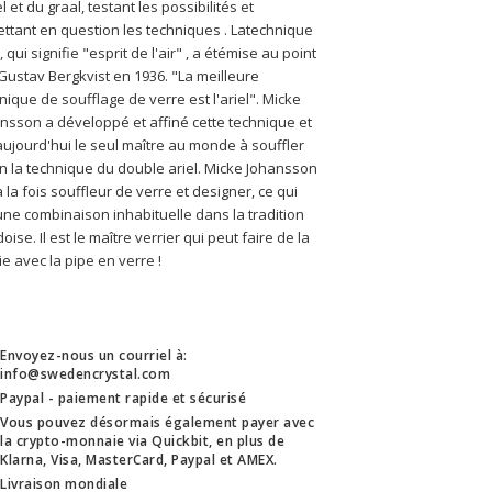
el et du graal, testant les possibilités et 
ttant en question les techniques 
. La
technique 
, qui signifie "esprit de l'air" 
, a été
mise au point 
Gustav Bergkvist en 1936. 
"La meilleure 
nique de soufflage de verre est l'ariel". Micke 
nsson a développé et affiné cette technique et 
aujourd'hui le seul maître au monde à souffler 
n la technique du double ariel. Micke Johansson 
à la fois souffleur de verre et designer, ce qui 
une combinaison inhabituelle dans la tradition 
doise.
 Il est le maître verrier qui peut faire de la 
e avec la pipe en verre !
Envoyez-nous un courriel à:
info@swedencrystal.com
Paypal - paiement rapide et sécurisé
Vous pouvez désormais également payer avec
la crypto-monnaie via Quickbit, en plus de
Klarna, Visa, MasterCard, Paypal et AMEX.
Livraison mondiale