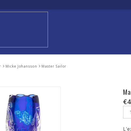
r
Micke Johansson
Master Sailor
Ma
€4
L'e