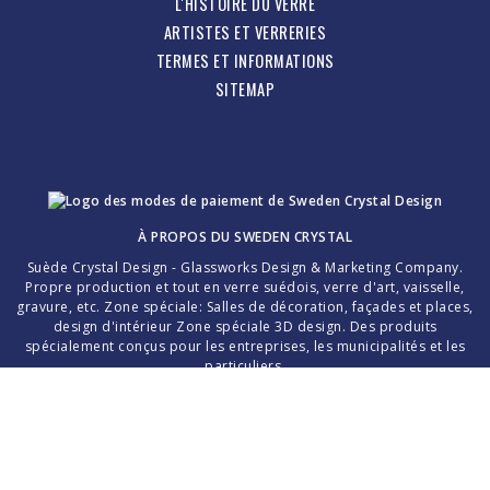
L'HISTOIRE DU VERRE
ARTISTES ET VERRERIES
TERMES ET INFORMATIONS
SITEMAP
À PROPOS DU
SWEDEN CRYSTAL
Suède Crystal Design - Glassworks Design & Marketing Company.
Propre production et tout en verre suédois, verre d'art, vaisselle,
gravure, etc. Zone spéciale: Salles de décoration, façades et places,
design d'intérieur Zone spéciale 3D design. Des produits
spécialement conçus pour les entreprises, les municipalités et les
particuliers.
Merci d'avoir choisi le cristal suédois fait main!
La création d'une pièce de verre parfaite dépend entièrement de
l'interaction entre le traitement sensible et soigneux du maître de la
pâte de verre glacé et du professionnalisme des niveleuses, des
broyeurs de verre et des peintres de verre.