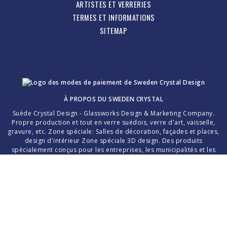
ARTISTES ET VERRERIES
TERMES ET INFORMATIONS
SITEMAP
À PROPOS DU
SWEDEN CRYSTAL
Suède Crystal Design - Glassworks Design & Marketing Company.
Propre production et tout en verre suédois, verre d'art, vaisselle,
gravure, etc. Zone spéciale: Salles de décoration, façades et places,
design d'intérieur Zone spéciale 3D design. Des produits
spécialement conçus pour les entreprises, les municipalités et les
particuliers.
Merci d'avoir choisi le cristal suédois fait main!
La création d'une pièce de verre parfaite dépend entièrement de
l'interaction entre le traitement sensible et soigneux du maître de la
pâte de verre glacé et du professionnalisme des niveleuses, des
broyeurs de verre et des peintres de verre.