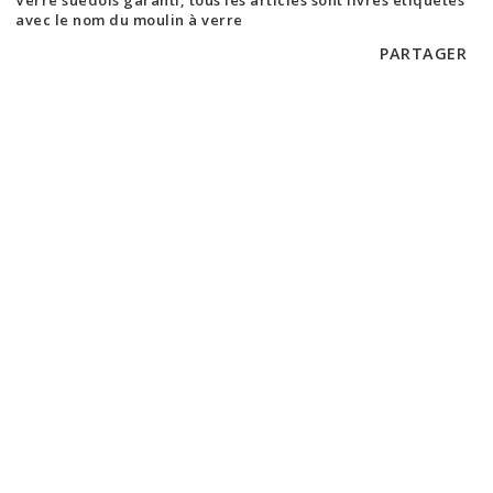
Verre suédois garanti, tous les articles sont livrés étiquetés
avec le nom du moulin à verre
PARTAGER