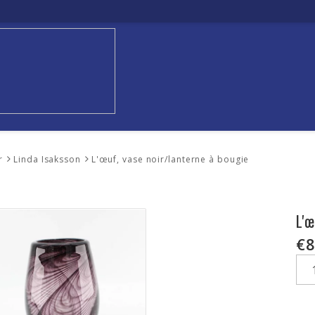
r
Linda Isaksson
L'œuf, vase noir/lanterne à bougie
L'
€8