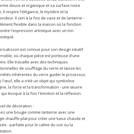
orme douce et organique et sa surface noire 
, il respire l'élégance, le mystère et la 
ondeur. Il sert à la fois de vase et de lanterne - 
lément flexible dans la maison où la fonction 
ontre l'expression artistique avec un ton 
istiqué.
a Isaksson est connue pour son design intuitif 
ensible, où chaque pièce est porteuse d'une 
oire. Elle travaille avec des techniques 
itionnelles de soufflage du verre et laisse les 
riétés inhérentes du verre guider le processus. 
 l'œuf, elle a créé un objet qui symbolise 
igine, la force et la transformation - une œuvre 
t qui évoque à la fois l'émotion et la réflexion.
eil de décoration :
isez une bougie comme lanterne avec une 
ie chauffe-plat pour créer une lueur chaude et 
sée - parfaite pour le calme du soir ou la 
tation.