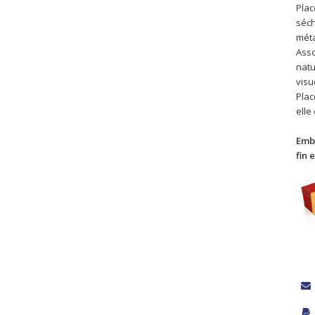
Plac
séch
méta
Asso
natu
visu
Plac
elle
Emb
fin 