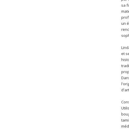
sa f
mate
prof
un é
renc
soph
Lind
et s
hist
trad
prop
Dans
l'or
d'ar
Cons
Util
boug
tami
médi