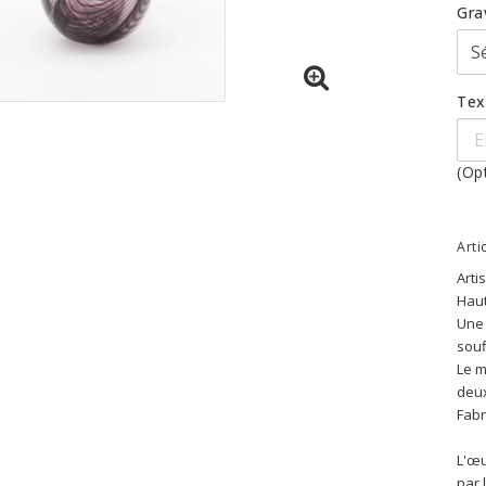
Gra
Tex
(Op
Arti
Arti
Haut
Une 
souf
Le m
deux
Fabr
L'œu
par 