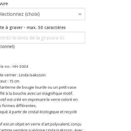
vure
te à graver - max. 50 caractères
tionnel)
cle no.: HH-3004
ste verrier : Linda Isaksson
eur : 15 cm
lanterne de bougie lourde ou un petit vase 
flé à la bouche avec un magnifique motif.
otif est créé en imprimant le verre coloré en 
 formes différentes. 
iqué à partir de cristal écologique et recyclé
f est un objet en verre d'art polyvalent, conçu 
l'artiste verrière suédoise Linda Isaksson. Avec 