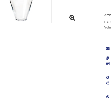
Arti
Haut
Volu