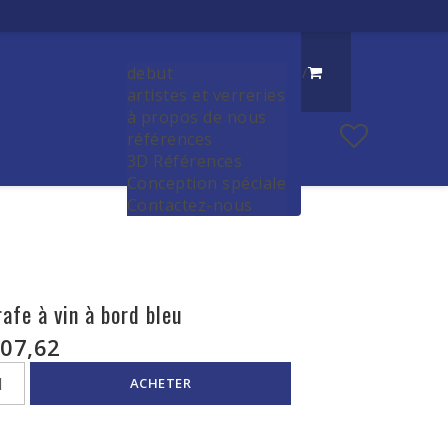
debut
/
artistes et verreries
à propos de nous
références
3D Références
Conception spéciale
Contactez-nous
afe à vin à bord bleu
07,62
ACHETER