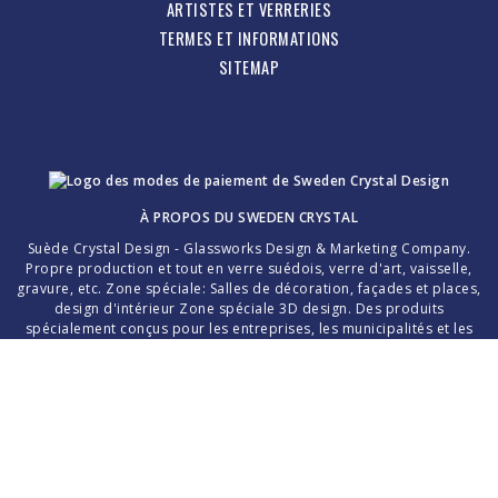
ARTISTES ET VERRERIES
TERMES ET INFORMATIONS
SITEMAP
À PROPOS DU
SWEDEN CRYSTAL
Suède Crystal Design - Glassworks Design & Marketing Company.
Propre production et tout en verre suédois, verre d'art, vaisselle,
gravure, etc. Zone spéciale: Salles de décoration, façades et places,
design d'intérieur Zone spéciale 3D design. Des produits
spécialement conçus pour les entreprises, les municipalités et les
particuliers.
Merci d'avoir choisi le cristal suédois fait main!
La création d'une pièce de verre parfaite dépend entièrement de
l'interaction entre le traitement sensible et soigneux du maître de la
pâte de verre glacé et du professionnalisme des niveleuses, des
broyeurs de verre et des peintres de verre.