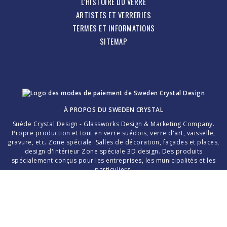
L'HISTOIRE DU VERRE
ARTISTES ET VERRERIES
TERMES ET INFORMATIONS
SITEMAP
À PROPOS DU
SWEDEN CRYSTAL
Suède Crystal Design - Glassworks Design & Marketing Company.
Propre production et tout en verre suédois, verre d'art, vaisselle,
gravure, etc. Zone spéciale: Salles de décoration, façades et places,
design d'intérieur Zone spéciale 3D design. Des produits
spécialement conçus pour les entreprises, les municipalités et les
particuliers.
Merci d'avoir choisi le cristal suédois fait main!
La création d'une pièce de verre parfaite dépend entièrement de
l'interaction entre le traitement sensible et soigneux du maître de la
pâte de verre glacé et du professionnalisme des niveleuses, des
broyeurs de verre et des peintres de verre.