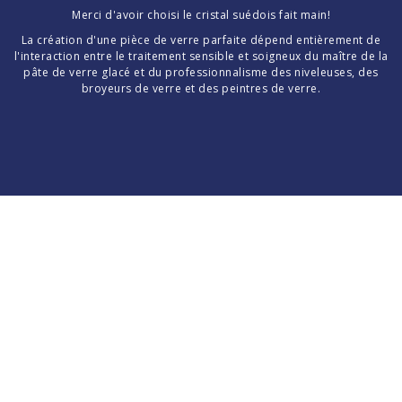
Merci d'avoir choisi le cristal suédois fait main!
La création d'une pièce de verre parfaite dépend entièrement de
l'interaction entre le traitement sensible et soigneux du maître de la
pâte de verre glacé et du professionnalisme des niveleuses, des
broyeurs de verre et des peintres de verre.