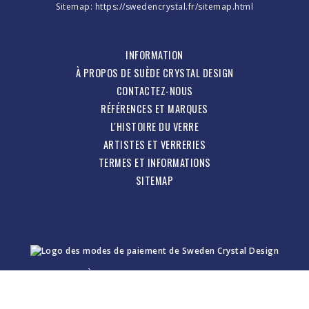
Sitemap:
https://swedencrystal.fr/sitemap.html
INFORMATION
À PROPOS DE SUÈDE CRYSTAL DESIGN
CONTACTEZ-NOUS
RÉFÉRENCES ET MARQUES
L'HISTOIRE DU VERRE
ARTISTES ET VERRERIES
TERMES ET INFORMATIONS
SITEMAP
À PROPOS DU
SWEDEN CRYSTAL
Suède Crystal Design - Glassworks Design & Marketing Company.
Propre production et tout en verre suédois, verre d'art, vaisselle,