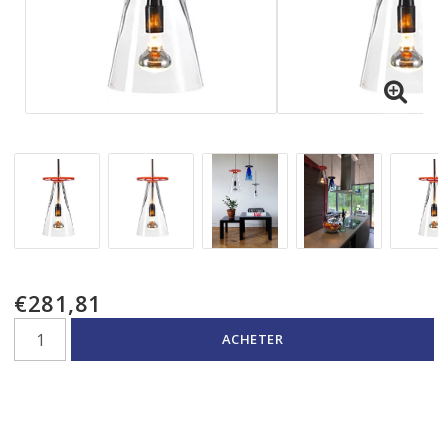
€281,81
ACHETER