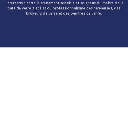
l'interaction entre le traitement sensible et soigneux du maître de la
pâte de verre glacé et du professionnalisme des niveleuses, des
broyeurs de verre et des peintres de verre.