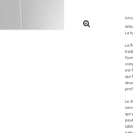
Arti
Arti
La t
La f
trad
form
comp
est 
qui 
œuvr
prof
Le d
verr
qui 
peut
tabl
natu