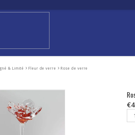
igné & Limité
Fleur de verre
Rose de verre
Ro
€4