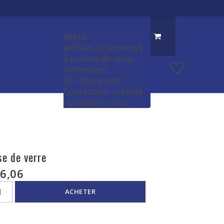
debut
/
artistes et verreries
à propos de nous
références
3D Références
Conception spéciale
Contactez-nous
se de verre
6,06
ACHETER