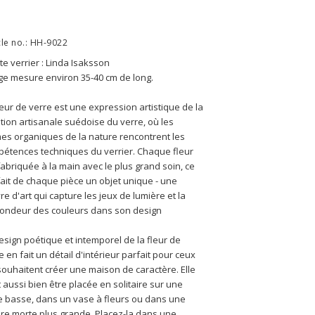
cle no.: HH-9022
ste verrier : Linda Isaksson
ige mesure environ 35-40 cm de long.
leur de verre est une expression artistique de la 
ition artisanale suédoise du verre, où les 
es organiques de la nature rencontrent les 
étences techniques du verrier. Chaque fleur 
fabriquée à la main avec le plus grand soin, ce 
fait de chaque pièce un objet unique - une 
e d'art qui capture les jeux de lumière et la 
ondeur des couleurs dans son design
esign poétique et intemporel de la fleur de 
e en fait un détail d'intérieur parfait pour ceux 
souhaitent créer une maison de caractère. Elle 
 aussi bien être placée en solitaire sur une 
e basse, dans un vase à fleurs ou dans une 
re morte plus grande. Placez-la dans une 