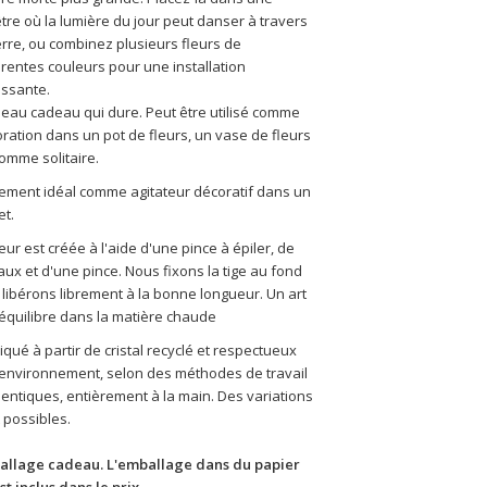
tre où la lumière du jour peut danser à travers 
erre, ou combinez plusieurs fleurs de 
érentes couleurs pour une installation 
issante.
eau cadeau qui dure. Peut être utilisé comme 
ration dans un pot de fleurs, un vase de fleurs 
omme solitaire.
ement idéal comme agitateur décoratif dans un 
et.
leur est créée à l'aide d'une pince à épiler, de 
aux et d'une pince. Nous fixons la tige au fond 
a libérons librement à la bonne longueur. Un art 
'équilibre dans la matière chaude
iqué à partir de cristal recyclé et respectueux 
'environnement, selon des méthodes de travail 
entiques, entièrement à la main. Des variations 
 possibles.
allage cadeau. L'emballage dans du papier 