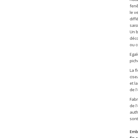
fenê
le v
diff
sais
Un b
déco
ou c
Egal
pich
La f
cise
et l
de l
Fabr
de l
auth
sont
Emb