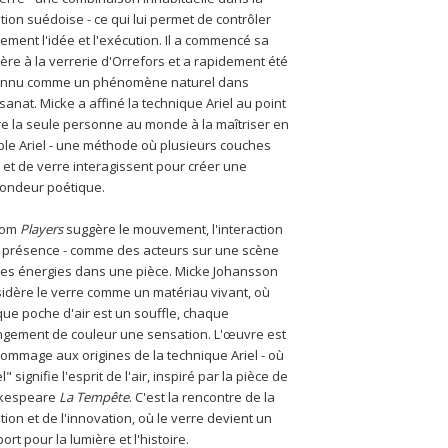
ition suédoise - ce qui lui permet de contrôler 
lement l'idée et l'exécution. Il a commencé sa 
ière à la verrerie d'Orrefors et a rapidement été 
onnu comme un phénomène naturel dans 
tisanat. Micke a affiné la technique Ariel au point 
re la seule personne au monde à la maîtriser en 
le Ariel - une méthode où plusieurs couches 
r et de verre interagissent pour créer une 
ondeur poétique.
nom 
Players
 suggère le mouvement, l'interaction 
a présence - comme des acteurs sur une scène 
es énergies dans une pièce. Micke Johansson 
idère le verre comme un matériau vivant, où 
ue poche d'air est un souffle, chaque 
gement de couleur une sensation. L'œuvre est 
ommage aux origines de la technique Ariel - où 
l" signifie l'esprit de l'air, inspiré par la pièce de 
kespeare 
La Tempête
. C'est la rencontre de la 
ition et de l'innovation, où le verre devient un 
ort pour la lumière et l'histoire.