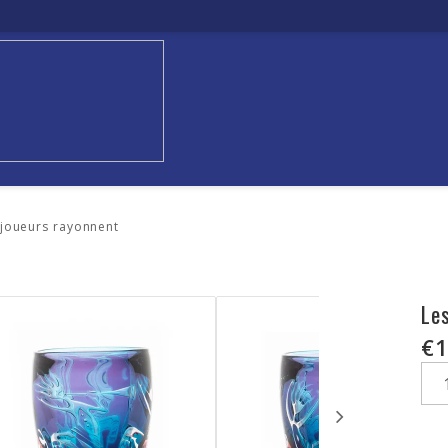
 joueurs rayonnent
Le
€1