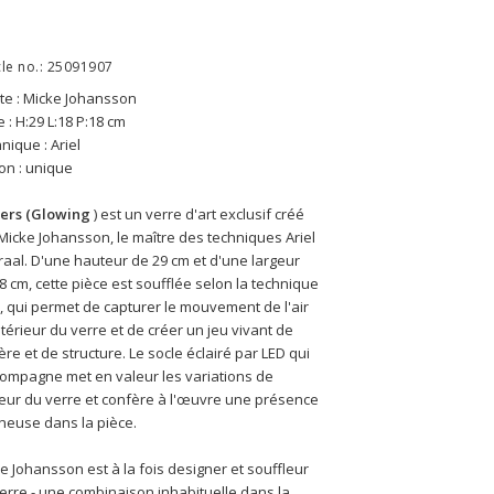
cle no.: 25091907
ste : Micke Johansson
le : H:29 L:18 P:18 cm
nique : Ariel
ion : unique
yers (Glowing
 ) est un verre d'art exclusif créé 
Micke Johansson, le maître des techniques Ariel 
raal. D'une hauteur de 29 cm et d'une largeur 
8 cm, cette pièce est soufflée selon la technique 
l, qui permet de capturer le mouvement de l'air 
intérieur du verre et de créer un jeu vivant de 
ère et de structure. Le socle éclairé par LED qui 
compagne met en valeur les variations de 
eur du verre et confère à l'œuvre une présence 
neuse dans la pièce. 
e Johansson est à la fois designer et souffleur 
erre - une combinaison inhabituelle dans la 