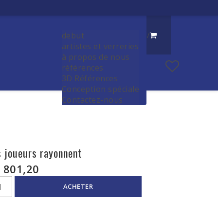
debut
/
artistes et verreries
à propos de nous
références
3D Références
Conception spéciale
Contactez-nous
s joueurs rayonnent
 801,20
ACHETER