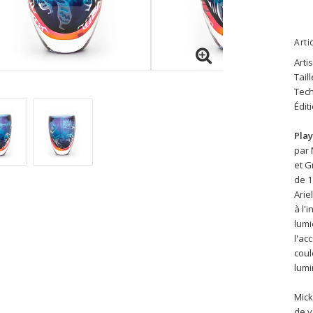
Arti
Arti
Tail
Tech
Édit
Pla
par 
et G
de 1
Arie
à l'
lumi
l'ac
coul
lumi
Mick
de v