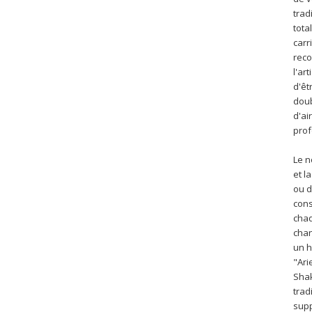
trad
tota
carr
rec
l'ar
d'êt
doub
d'ai
prof
Le 
et l
ou d
cons
chaq
chan
un h
"Arie
Sha
trad
supp