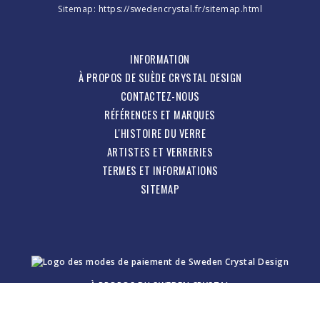
Sitemap:
https://swedencrystal.fr/sitemap.html
INFORMATION
À PROPOS DE SUÈDE CRYSTAL DESIGN
CONTACTEZ-NOUS
RÉFÉRENCES ET MARQUES
L'HISTOIRE DU VERRE
ARTISTES ET VERRERIES
TERMES ET INFORMATIONS
SITEMAP
À PROPOS DU
SWEDEN CRYSTAL
Suède Crystal Design - Glassworks Design & Marketing Company.
Propre production et tout en verre suédois, verre d'art, vaisselle,