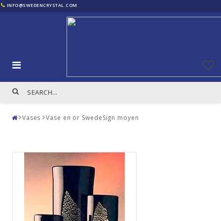
INFO@SWEDENCRYSTAL.COM
Vases
Vase en or SwedeSign moyen