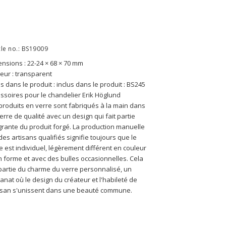
cle no.: BS19009
nsions : 
22-24 × 68 × 70 mm
eur : transparent
us dans le produit : inclus dans le produit : BS245
ssoires pour le chandelier Erik Höglund
produits en verre sont fabriqués à la main dans 
erre de qualité avec un design qui fait partie 
grante du produit forgé. La production manuelle 
des artisans qualifiés signifie toujours que le 
e est individuel, légèrement différent en couleur 
n forme et avec des bulles occasionnelles. Cela 
 partie du charme du verre personnalisé, un 
sanat où le design du créateur et l'habileté de 
tisan s'unissent dans une beauté commune.