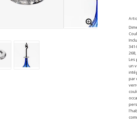
Arti
Dime
Coul
Incl
341-
268,
Les 
un v
inté
par 
verr
coul
occa
pers
l'ha
com