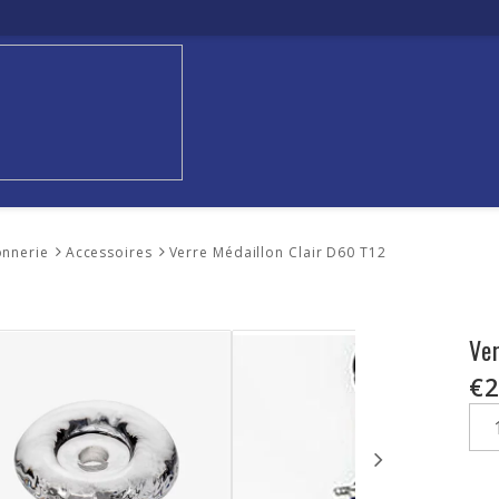
onnerie
Accessoires
Verre Médaillon Clair D60 T12
Ve
€2