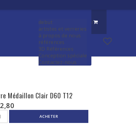
debut
/
artistes et verreries
à propos de nous
références
3D Références
Conception spéciale
Contactez-nous
rre Médaillon Clair D60 T12
2,80
ACHETER