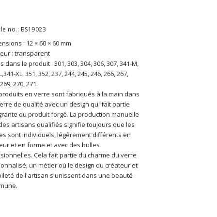
cle no.: BS19023
nsions : 12 × 60 × 60 mm
eur : transparent
us dans le produit : 301, 303, 304, 306, 307, 341-M, 
L,341-XL, 351, 352, 237, 244, 245, 246, 266, 267, 
 269, 270, 271.
produits en verre sont fabriqués à la main dans 
erre de qualité avec un design qui fait partie 
grante du produit forgé. La production manuelle 
des artisans qualifiés signifie toujours que les 
es sont individuels, légèrement différents en 
eur et en forme et avec des bulles 
sionnelles. Cela fait partie du charme du verre 
onnalisé, un métier où le design du créateur et 
bileté de l'artisan s'unissent dans une beauté 
mune.