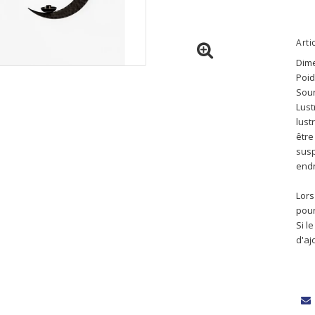
Arti
Dime
Poid
Sour
Lust
lust
être
susp
endr
Lors
pour
Si l
d'aj