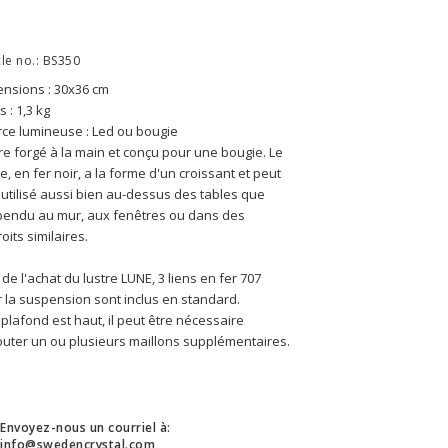
cle no.: BS350
nsions : 30x36 cm
s : 1,3 kg
ce lumineuse : Led ou bougie
re forgé à la main et conçu pour une bougie. Le 
re, en fer noir, a la forme d'un croissant et peut 
 utilisé aussi bien au-dessus des tables que 
endu au mur, aux fenêtres ou dans des 
oits similaires.
 de l'achat du lustre LUNE, 3 liens en fer 707 
 la suspension sont inclus en standard. 
e plafond est haut, il peut être nécessaire 
outer un ou plusieurs maillons supplémentaires.
Envoyez-nous un courriel à:
info@swedencrystal.com