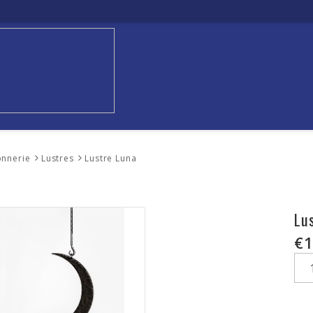
onnerie
Lustres
Lustre Luna
Lu
€1