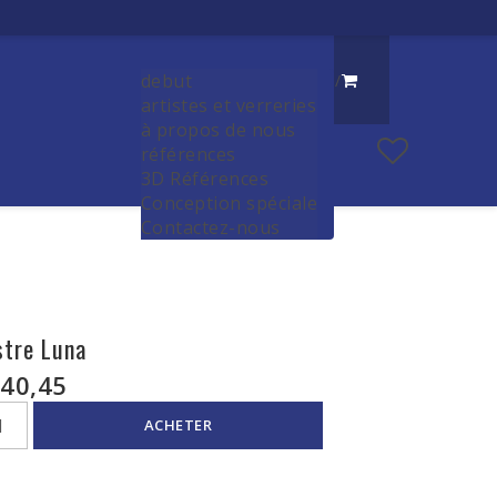
debut
/
artistes et verreries
à propos de nous
références
3D Références
Conception spéciale
Contactez-nous
stre Luna
40,45
ACHETER