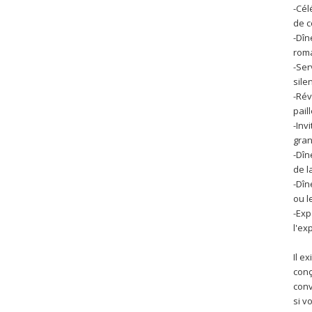
-Cél
de c
-Dîn
rom
-Ser
sile
-Rév
pail
-Inv
gran
-Dîn
de l
-Dîn
ou l
-Exp
l'ex
Il e
conç
conv
si v