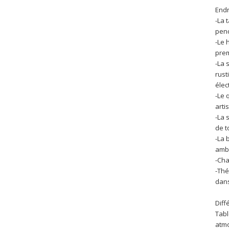
Endr
-La 
pend
-Le 
prem
-La 
rust
élect
-Le 
arti
-La 
de t
-La 
ambi
-Cha
-Thé
dans
Diff
Tabl
atmo