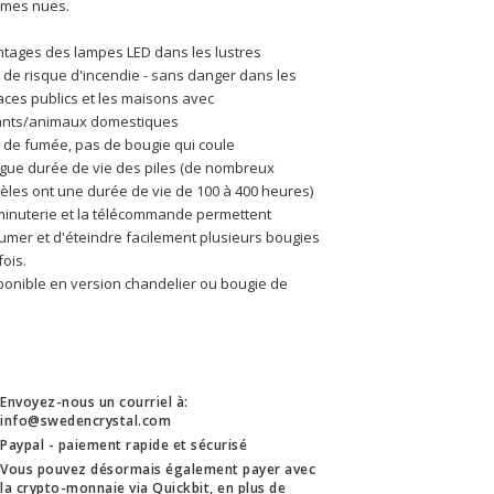
mmes nues.
tages des lampes LED dans les lustres
 de risque d'incendie - sans danger dans les 
ces publics et les maisons avec 
ants/animaux domestiques
 de fumée, pas de bougie qui coule
gue durée de vie des piles (de nombreux 
les ont une durée de vie de 100 à 400 heures)
minuterie et la télécommande permettent 
lumer et d'éteindre facilement plusieurs bougies 
fois.
ponible en version chandelier ou bougie de 
.
Envoyez-nous un courriel à:
info@swedencrystal.com
Paypal - paiement rapide et sécurisé
Vous pouvez désormais également payer avec
la crypto-monnaie via Quickbit, en plus de