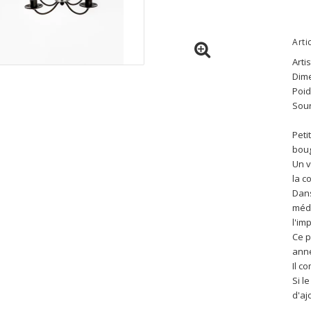
Arti
Arti
Dime
Poid
Sour
Peti
boug
Un v
la c
Dans
méda
l'im
Ce p
ann
Il c
Si l
d'aj