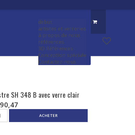
debut
/
artistes et verreries
à propos de nous
références
3D Références
Conception spéciale
Contactez-nous
stre SH 348 B avec verre clair
90,47
ACHETER