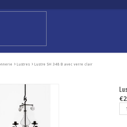
onnerie
Lustres
Lustre SH 348 B avec verre clair
Lu
€2