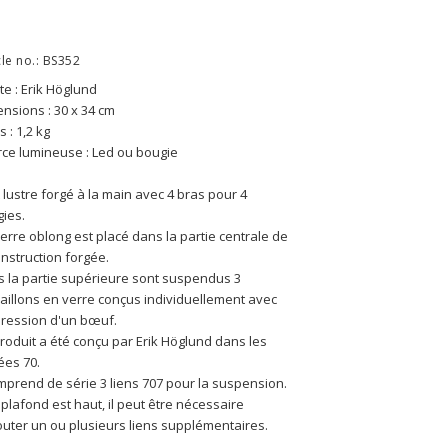
cle no.: BS352
ste : Erik Höglund
nsions : 30 x 34 cm
s : 1,2 kg
ce lumineuse : Led ou bougie
t lustre forgé à la main avec 4 bras pour 4 
ies. 
erre oblong est placé dans la partie centrale de 
onstruction forgée. 
 la partie supérieure sont suspendus 3 
illons en verre conçus individuellement avec 
pression d'un bœuf. 
roduit a été conçu par Erik Höglund dans les 
ées 70.
omprend de série 3 liens 707 pour la suspension. 
e plafond est haut, il peut être nécessaire 
outer un ou plusieurs liens supplémentaires.