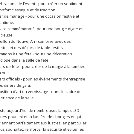
ébrations de l'Avent - pour créer un sentiment 
onfort classique et de tradition.
er de mariage - pour une occasion festive et 
antique.
vice commémoratif - pour une bougie digne et 
ncieuse.
eillon du Nouvel An - combiné avec des 
lettes et des décors de table festifs.
itations à une fête - pour une décoration 
diose dans la salle de fête.
ers de fête - pour créer de la magie à la tombée 
a nuit.
ers officiels - pour les événements d'entreprise 
es dîners de gala.
osition d'art ou vernissage - dans le cadre de 
périence de la salle.
xiste aujourd'hui de nombreuses lampes LED 
ues pour imiter la lumière des bougies et qui 
iennent parfaitement aux lustres, en particulier 
ous souhaitez renforcer la sécurité et éviter les 