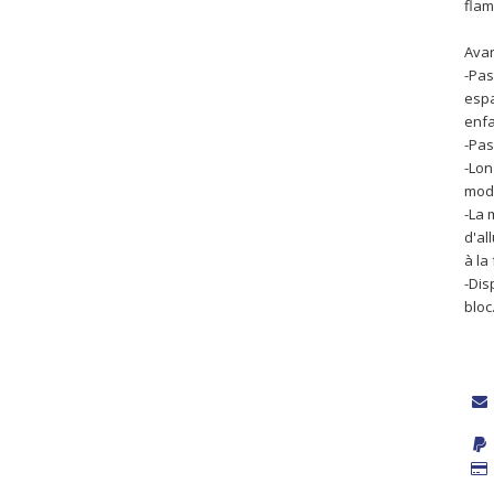
fla
Avan
-Pas
espa
enf
-Pas
-Lon
modè
-La 
d'al
à la 
-Dis
bloc