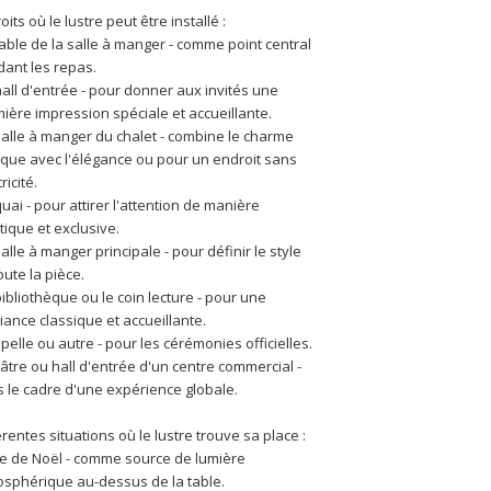
oits où le lustre peut être installé :
table de la salle à manger - comme point central 
ant les repas.
hall d'entrée - pour donner aux invités une 
ière impression spéciale et accueillante.
salle à manger du chalet - combine le charme 
ique avec l'élégance ou pour un endroit sans 
ricité.
quai - pour attirer l'attention de manière 
stique et exclusive.
salle à manger principale - pour définir le style 
oute la pièce.
bibliothèque ou le coin lecture - pour une 
ance classique et accueillante.
pelle ou autre - pour les cérémonies officielles.
âtre ou hall d'entrée d'un centre commercial - 
 le cadre d'une expérience globale.
érentes situations où le lustre trouve sa place :
e de Noël - comme source de lumière 
sphérique au-dessus de la table.