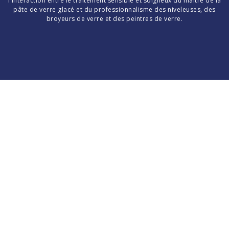
l'interaction entre le traitement sensible et soigneux du maître de la
pâte de verre glacé et du professionnalisme des niveleuses, des
broyeurs de verre et des peintres de verre.